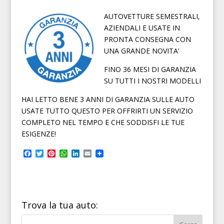
AUTOVETTURE SEMESTRALI,
AZIENDALI E USATE IN
PRONTA CONSEGNA CON
UNA GRANDE NOVITA’
FINO 36 MESI DI GARANZIA
SU TUTTI I NOSTRI MODELLI
HAI LETTO BENE 3 ANNI DI GARANZIA SULLE AUTO
USATE TUTTO QUESTO PER OFFRIRTI UN SERVIZIO
COMPLETO NEL TEMPO E CHE SODDISFI LE TUE
ESIGENZE!
F
T
P
W
L
E
a
w
i
h
i
m
c
i
n
a
n
a
e
t
t
t
k
i
b
t
e
s
e
l
o
e
r
A
d
o
r
e
p
I
Trova la tua auto:
k
s
p
n
t