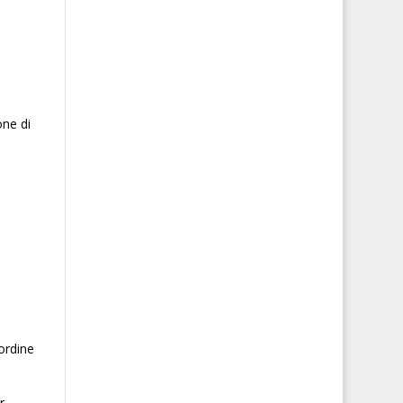
one di
ordine
r