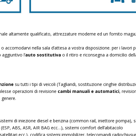
nale altamente qualificato, attrezzature moderne ed un fornito maga
o accomodarvi nella sala d’attesa a vostra disposizione. per i lavori p
aggiuntivo l’
auto sostitutiva
o il ritiro e riconsegna a domicilio dell
nzione
su tutti i tipi di veicoli (Tagliandi, sostituzione cinghie distribuz
plesse operazioni di revisione
cambi manuali e automatici
, revisio
n genere.
istemi di iniezione diesel e benzina (common rail, iniettore pompa), s
ne (ESP, ABS, ASR, AIR BAG ecc…), sistemi comfort dell’abitacolo
 satellitari ecc.), codifica sistemi immobilizer, telecomandi radiochiusu