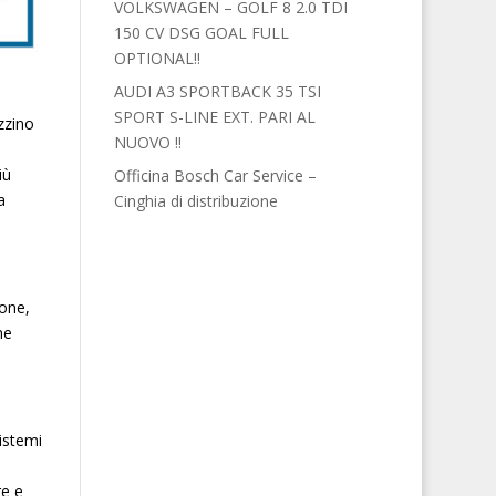
VOLKSWAGEN – GOLF 8 2.0 TDI
150 CV DSG GOAL FULL
OPTIONAL!!
AUDI A3 SPORTBACK 35 TSI
SPORT S-LINE EXT. PARI AL
zzino
NUOVO !!
iù
Officina Bosch Car Service –
a
Cinghia di distribuzione
ione,
ne
istemi
re e