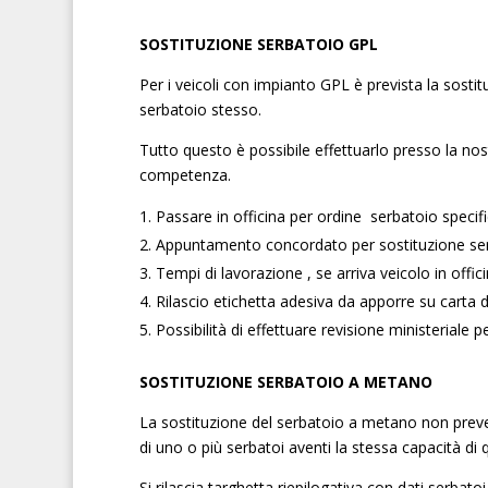
SOSTITUZIONE SERBATOIO GPL
Per i veicoli con impianto GPL è prevista la sosti
serbatoio stesso.
Tutto questo è possibile effettuarlo presso la no
competenza.
Passare in officina per ordine serbatoio specif
Appuntamento concordato per sostituzione serb
Tempi di lavorazione , se arriva veicolo in offic
Rilascio etichetta adesiva da apporre su carta d
Possibilità di effettuare revisione ministeriale 
SOSTITUZIONE SERBATOIO A METANO
La sostituzione del serbatoio a metano non preved
di uno o più serbatoi aventi la stessa capacità di qu
Si rilascia targhetta riepilogativa con dati serbato