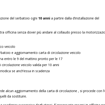
tuzione del serbatoio ogni
10 anni
a partire dalla d’installazione del
stra officina senza dover più andare al collaudo presso la motorizzazi
ico veicolo
atoio e aggiornamento carta di circolazione veicolo
ina entro le 9 del mattino pronto per le 17
i circolazione veicolo valida per 10 anni
periodica se anch’essa in scadenza
e alcun aggiornamento della carta di circolazione , si procede con l’
elli da sostituire.
i e scadenza successiva degli stessi. E’ necessario recarsi in officina pe