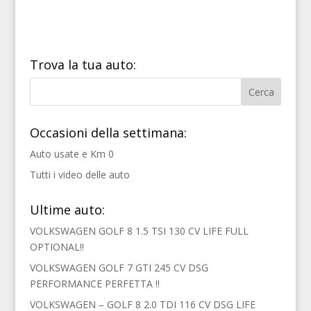
a
w
i
h
i
m
c
i
n
a
n
a
e
t
t
t
k
i
b
t
e
s
e
l
o
e
r
A
d
o
r
e
p
I
Trova la tua auto:
k
s
p
n
t
Occasioni della settimana:
Auto usate e Km 0
Tutti i video delle auto
Ultime auto:
VOLKSWAGEN GOLF 8 1.5 TSI 130 CV LIFE FULL
OPTIONAL!!
VOLKSWAGEN GOLF 7 GTI 245 CV DSG
PERFORMANCE PERFETTA !!
VOLKSWAGEN – GOLF 8 2.0 TDI 116 CV DSG LIFE