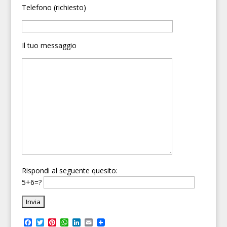
Telefono (richiesto)
Il tuo messaggio
Rispondi al seguente quesito:
5+6=?
F
T
P
W
L
E