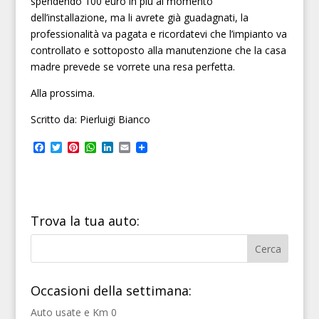
spendendo 100 euro in più al momento
dell’installazione, ma li avrete già guadagnati, la
professionalità va pagata e ricordatevi che l’impianto va
controllato e sottoposto alla manutenzione che la casa
madre prevede se vorrete una resa perfetta.
Alla prossima.
Scritto da: Pierluigi Bianco
F
T
P
W
L
E
a
w
i
h
i
m
c
i
n
a
n
a
e
t
t
t
k
i
b
t
e
s
e
l
o
e
r
A
d
o
r
e
p
I
Trova la tua auto:
k
s
p
n
t
Occasioni della settimana:
Auto usate e Km 0